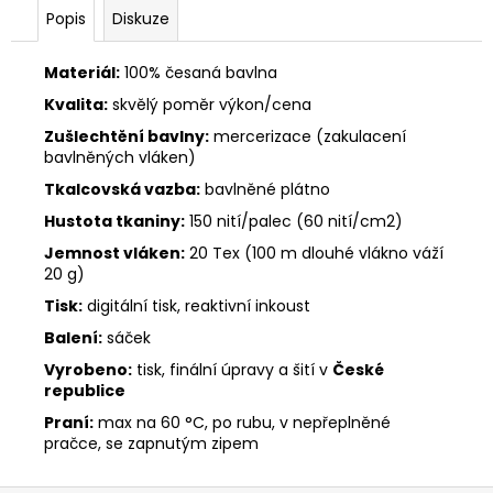
č
Popis
Diskuze
u
j
e
Materiál:
100% česaná bavlna
m
Kvalita:
skvělý poměr výkon/cena
e
Zušlechtění bavlny:
mercerizace (zakulacení
bavlněných vláken)
Tkalcovská vazba:
bavlněné plátno
Hustota tkaniny:
150 nití/palec (60 nití/cm2)
Jemnost vláken:
20 Tex (100 m dlouhé vlákno váží
20 g)
Tisk:
digitální tisk, reaktivní inkoust
Balení:
sáček
Vyrobeno:
tisk, finální úpravy a šití v
České
republice
Praní:
max na 60 °C, po rubu, v nepřeplněné
pračce, se zapnutým zipem