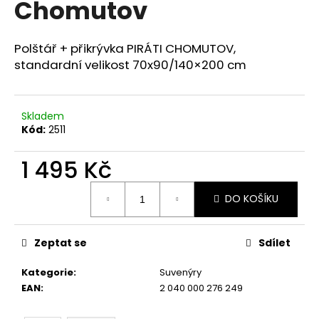
Chomutov
a
j
Polštář + přikrývka PIRÁTI CHOMUTOV,
í
standardní velikost 70x90/140×200 cm
t
?
Skladem
Kód:
2511
1 495 Kč
HLEDAT
Měrná
DO KOŠÍKU
cena:
D
o
Zeptat se
Sdílet
p
o
Kategorie
:
Suvenýry
r
EAN
:
2 040 000 276 249
u