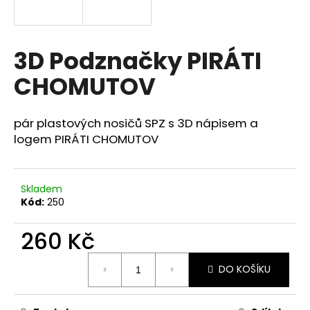
a
j
í
3D Podznačky PIRÁTI
t
CHOMUTOV
?
pár plastových nosičů SPZ s 3D nápisem a
logem PIRÁTI CHOMUTOV
HLEDAT
Skladem
Kód:
250
D
260 Kč
o
p
Měrná
o
DO KOŠÍKU
cena:
r
u