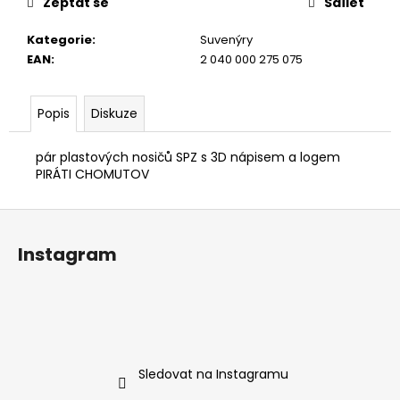
č
Zeptat se
Sdílet
u
j
Kategorie
:
Suvenýry
e
EAN
:
2 040 000 275 075
m
e
Popis
Diskuze
pár plastových nosičů SPZ s 3D nápisem a logem
PIRÁTI CHOMUTOV
Z
á
Instagram
p
a
t
í
Sledovat na Instagramu