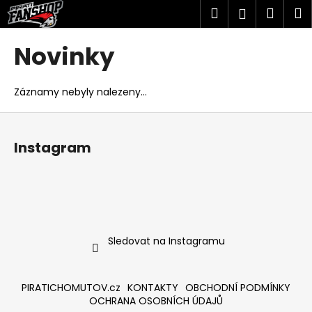
K
Přejít
Hledat
Náku
M
Přihlášen
na
o
obsah
Zpět
Zpět
košík
š
Novinky
í
C
k
o
Záznamy nebyly nalezeny...
p
Z
o
á
t
Instagram
p
ř
a
e
t
b
í
u
j
Sledovat na Instagramu
e
t
PIRATICHOMUTOV.cz
KONTAKTY
OBCHODNÍ PODMÍNKY
e
OCHRANA OSOBNÍCH ÚDAJŮ
n