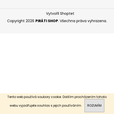
a
j
Vytvořil Shoptet
í
Copyright 2026
PIRÁTI SHOP
. Všechna práva vyhrazena.
t
?
HLEDAT
D
o
p
o
Tento web používá soubory cookie. Dalším procházením tohoto
r
webu vyjadřujete souhlas s jejich používáním.
ROZUMÍM
u