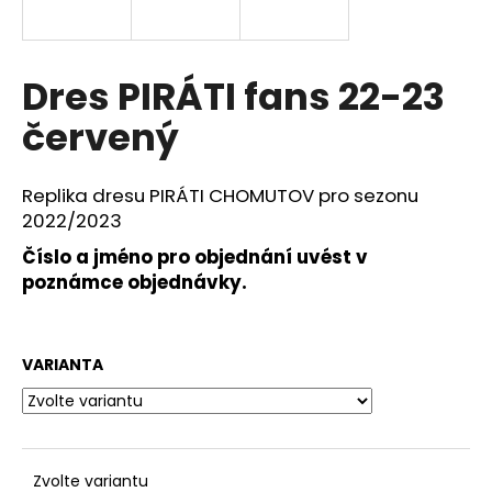
a
j
í
Dres PIRÁTI fans 22-23
t
červený
?
Replika dresu PIRÁTI CHOMUTOV pro sezonu
2022/2023
Číslo a jméno pro objednání uvést v
HLEDAT
poznámce objednávky.
D
VARIANTA
o
p
o
r
u
Zvolte variantu