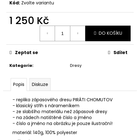
č
Kód:
Zvolte variantu
u
j
1 250 Kč
e
m
Měrná
DO KOŠÍKU
cena:
e
Zeptat se
Sdílet
Kategorie
:
Dresy
Popis
Diskuze
- replika zápasového dresu PIRÁTI CHOMUTOV
- klasický střih s nárameníkem
- ze slabšího materiálu než zápasové dresy
- na zádech natištěné číslo a jméno
- číslo a jméno na obrázku je pouze ilustrační!
materiál: 140g, 100% polyester