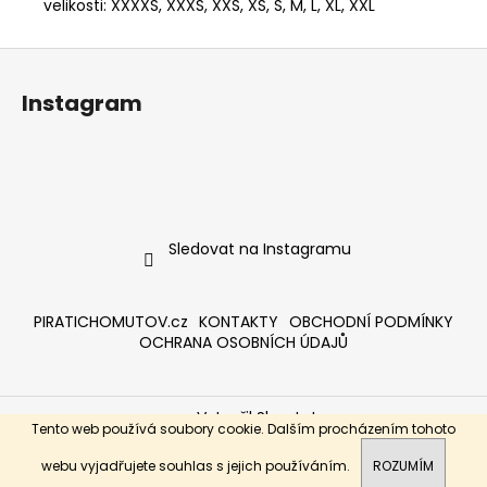
velikosti: XXXXS, XXXS, XXS, XS, S, M, L, XL, XXL
Z
á
Instagram
p
a
t
í
Sledovat na Instagramu
PIRATICHOMUTOV.cz
KONTAKTY
OBCHODNÍ PODMÍNKY
OCHRANA OSOBNÍCH ÚDAJŮ
Vytvořil Shoptet
Tento web používá soubory cookie. Dalším procházením tohoto
Copyright 2026
PIRÁTI SHOP
. Všechna práva vyhrazena.
webu vyjadřujete souhlas s jejich používáním.
ROZUMÍM