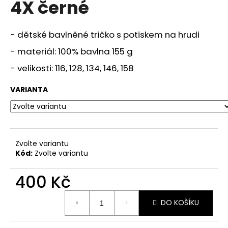
4X černé
a
j
- dětské bavlněné tričko s potiskem na hrudi
í
t
- materiál: 100% bavlna 155 g
?
- velikosti: 116, 128, 134, 146, 158
VARIANTA
HLEDAT
Zvolte variantu
Kód:
Zvolte variantu
D
o
400 Kč
p
o
Měrná
DO KOŠÍKU
cena:
r
u