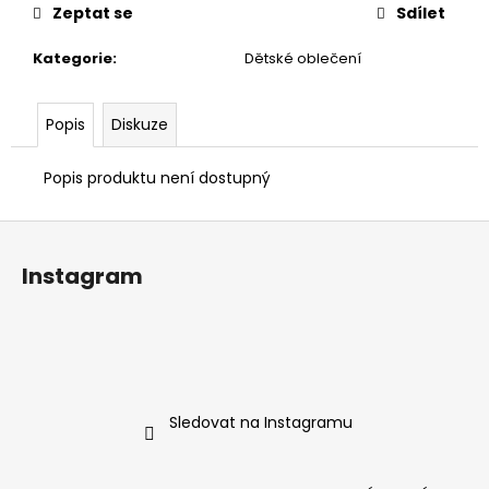
č
Zeptat se
Sdílet
u
j
Kategorie
:
Dětské oblečení
e
m
e
Popis
Diskuze
Popis produktu není dostupný
Z
á
Instagram
p
a
t
í
Sledovat na Instagramu